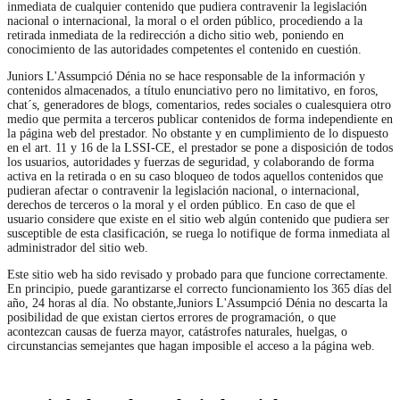
inmediata de cualquier contenido que pudiera contravenir la legislación
nacional o internacional, la moral o el orden público, procediendo a la
retirada inmediata de la redirección a dicho sitio web, poniendo en
conocimiento de las autoridades competentes el contenido en cuestión.
Juniors L'Assumpció Dénia no se hace responsable de la información y
contenidos almacenados, a título enunciativo pero no limitativo, en foros,
chat´s, generadores de blogs, comentarios, redes sociales o cualesquiera otro
medio que permita a terceros publicar contenidos de forma independiente en
la página web del prestador. No obstante y en cumplimiento de lo dispuesto
en el art. 11 y 16 de la LSSI-CE, el prestador se pone a disposición de todos
los usuarios, autoridades y fuerzas de seguridad, y colaborando de forma
activa en la retirada o en su caso bloqueo de todos aquellos contenidos que
pudieran afectar o contravenir la legislación nacional, o internacional,
derechos de terceros o la moral y el orden público. En caso de que el
usuario considere que existe en el sitio web algún contenido que pudiera ser
susceptible de esta clasificación, se ruega lo notifique de forma inmediata al
administrador del sitio web.
Este sitio web ha sido revisado y probado para que funcione correctamente.
En principio, puede garantizarse el correcto funcionamiento los 365 días del
año, 24 horas al día. No obstante,Juniors L'Assumpció Dénia no descarta la
posibilidad de que existan ciertos errores de programación, o que
acontezcan causas de fuerza mayor, catástrofes naturales, huelgas, o
circunstancias semejantes que hagan imposible el acceso a la página web.